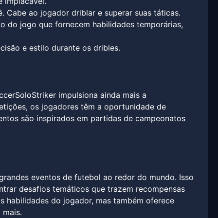
é implacável.
 Cabe ao jogador driblar e superar suas táticas.
 do jogo que fornecem habilidades temporárias,
são e estilo durante os dribles.
ccerSoloStriker impulsiona ainda mais a
etições, os jogadores têm a oportunidade de
entos são inspirados em partidas de campeonatos
grandes eventos de futebol ao redor do mundo. Isso
ontrar desafios temáticos que trazem recompensas
a as habilidades do jogador, mas também oferece
 mais.