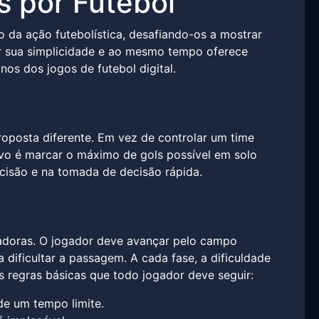
 por Futebol
 da ação futebolística, desafiando-os a mostrar
or sua simplicidade e ao mesmo tempo oferece
os dos jogos de futebol digital.
posta diferente. Em vez de controlar um time
ivo é marcar o máximo de gols possível em solo
cisão e na tomada de decisão rápida.
adoras. O jogador deve avançar pelo campo
dificultar a passagem. A cada fase, a dificuldade
 regras básicas que todo jogador deve seguir:
de um tempo limite.