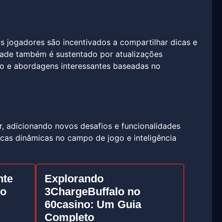
s jogadores são incentivados a compartilhar dicas e
dade também é sustentado por atualizações
o e abordagens interessantes baseadas no
, adicionando novos desafios e funcionalidades
cas dinâmicas no campo de jogo e inteligência
nte
Explorando
no
3ChargeBuffalo no
60casino: Um Guia
Completo