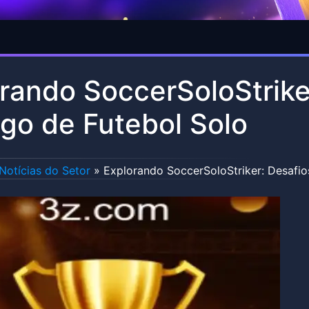
rando SoccerSoloStrike
go de Futebol Solo
Notícias do Setor
»
Explorando SoccerSoloStriker: Desafio