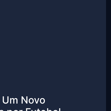
: Um Novo