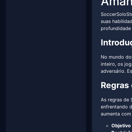
Amanh
SoccerSoloStr
suas habilida
profundidade 
Introdu
No mundo dos 
inteiro, os j
adversário. E
Regras
As regras de 
enfrentando d
aumenta com d
Objetivo 