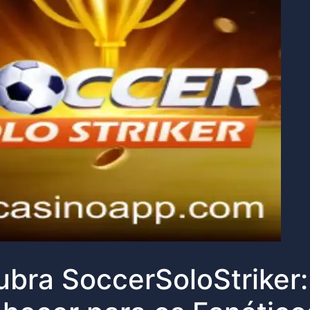
bra SoccerSoloStriker