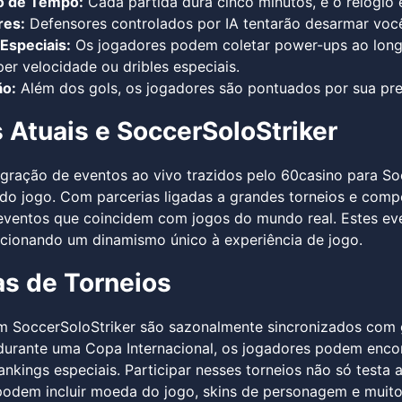
o de Tempo:
Cada partida dura cinco minutos, e o relógio 
res:
Defensores controlados por IA tentarão desarmar você.
Especiais:
Os jogadores podem coletar power-ups ao longo
er velocidade ou dribles especiais.
ão:
Além dos gols, os jogadores são pontuados por sua preci
 Atuais e SoccerSoloStriker
egração de eventos ao vivo trazidos pelo 60casino para So
do jogo. Com parcerias ligadas a grandes torneios e comp
eventos que coincidem com jogos do mundo real. Estes ev
rcionando um dinamismo único à experiência de jogo.
s de Torneios
m SoccerSoloStriker são sazonalmente sincronizados com 
 durante uma Copa Internacional, os jogadores podem enc
rankings especiais. Participar nesses torneios não só test
odem incluir moeda do jogo, skins de personagem e muito