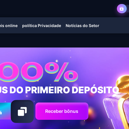
is online
política Privacidade
Notícias do Setor
S DO PRIMEIRO DEPÓSITO
Receber bônus
á