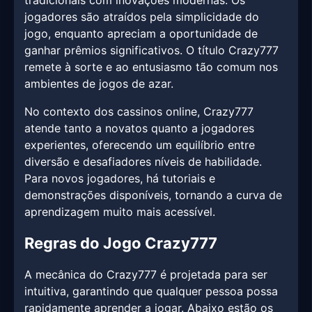
tradicionais com inovações modernas. Os
jogadores são atraídos pela simplicidade do
jogo, enquanto apreciam a oportunidade de
ganhar prêmios significativos. O título Crazy777
remete à sorte e ao entusiasmo tão comum nos
ambientes de jogos de azar.
No contexto dos cassinos online, Crazy777
atende tanto a novatos quanto a jogadores
experientes, oferecendo um equilíbrio entre
diversão e desafiadores níveis de habilidade.
Para novos jogadores, há tutoriais e
demonstrações disponíveis, tornando a curva de
aprendizagem muito mais acessível.
Regras do Jogo Crazy777
A mecânica do Crazy777 é projetada para ser
intuitiva, garantindo que qualquer pessoa possa
rapidamente aprender a jogar. Abaixo estão os