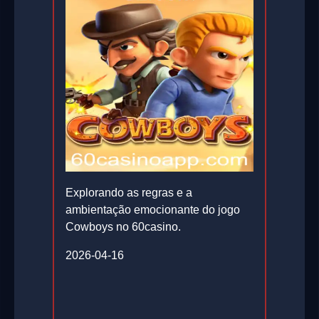
Explorando as regras e a
ambientação emocionante do jogo
Cowboys no 60casino.
2026-04-16