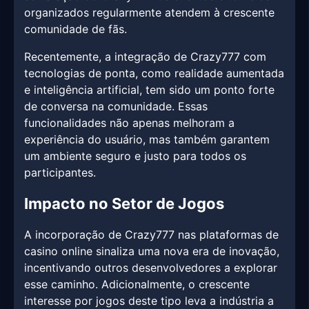
organizados regularmente atendem à crescente
comunidade de fãs.
Recentemente, a integração de Crazy777 com
tecnologias de ponta, como realidade aumentada
e inteligência artificial, tem sido um ponto forte
de conversa na comunidade. Essas
funcionalidades não apenas melhoram a
experiência do usuário, mas também garantem
um ambiente seguro e justo para todos os
participantes.
Impacto no Setor de Jogos
A incorporação de Crazy777 nas plataformas de
casino online sinaliza uma nova era de inovação,
incentivando outros desenvolvedores a explorar
esse caminho. Adicionalmente, o crescente
interesse por jogos deste tipo leva a indústria a