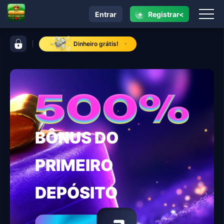
+
Entrar
Registrar<
navegação 60casino
barra de controle 60casino
Dinheiro grátis!
BÔNUS DO
PRIMEIRO
DEPÓSITO