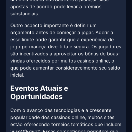
apostas de acordo pode levar a prêmios
substanciais.
Outro aspecto importante é definir um
orçamento antes de começar a jogar. Aderir a
esse limite pode garantir que a experiência de
jogo permaneça divertida e segura. Os jogadores
são incentivados a aproveitar os bônus de boas-
vindas oferecidos por muitos casinos online, o
que pode aumentar consideravelmente seu saldo
inicial.
Eventos Atuais e
Oportunidades
Com o avanço das tecnologias e a crescente
popularidade dos cassinos online, muitos sites
estão oferecendo torneios temáticos que incluem
'RiseOfEgypt'. Essas competições permitem que