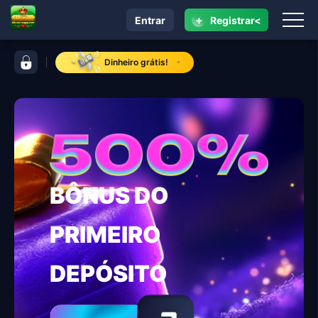
+
Entrar
Registrar<
navegação 60casino
barra de controle 60casino
Dinheiro grátis!
BÔNUS DO
PRIMEIRO
DEPÓSITO