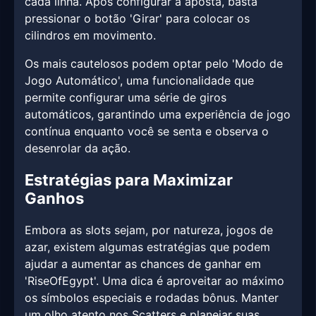
cada linha. Após configurar a aposta, basta
pressionar o botão 'Girar' para colocar os
cilindros em movimento.
Os mais cautelosos podem optar pelo 'Modo de
Jogo Automático', uma funcionalidade que
permite configurar uma série de giros
automáticos, garantindo uma experiência de jogo
contínua enquanto você se senta e observa o
desenrolar da ação.
Estratégias para Maximizar
Ganhos
Embora as slots sejam, por natureza, jogos de
azar, existem algumas estratégias que podem
ajudar a aumentar as chances de ganhar em
'RiseOfEgypt'. Uma dica é aproveitar ao máximo
os símbolos especiais e rodadas bônus. Manter
um olho atento nos Scatters e planejar suas