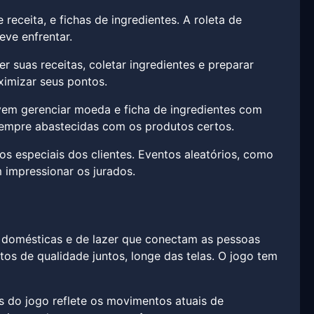
receita, e fichas de ingredientes. A roleta de
eve enfrentar.
 suas receitas, coletar ingredientes e preparar
ximizar seus pontos.
vem gerenciar moeda e ficha de ingredientes com
 sempre abastecidas com os produtos certos.
s especiais dos clientes. Eventos aleatórios, como
 impressionar os jurados.
domésticas e de lazer que conectam as pessoas
 de qualidade juntos, longe das telas. O jogo tem
s do jogo reflete os movimentos atuais de