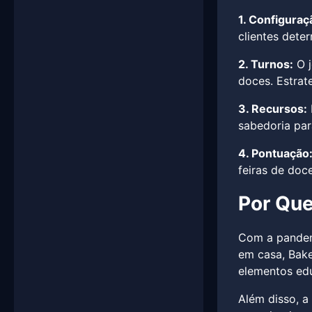
1. Configuraç
clientes dete
2. Turnos:
O j
doces. Estrat
3. Recursos:
sabedoria par
4. Pontuação
feiras de doc
Por Qu
Com a pandem
em casa, Bak
elementos edu
Além disso, a