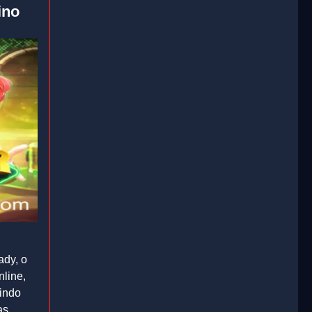
ino
ady, o
line,
indo
as