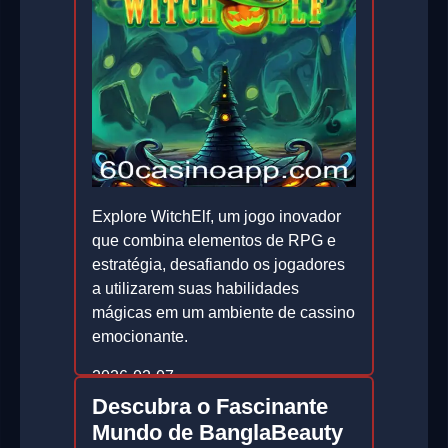
Explore WitchElf, um jogo inovador
que combina elementos de RPG e
estratégia, desafiando os jogadores
a utilizarem suas habilidades
mágicas em um ambiente de cassino
emocionante.
2026-02-07
Descubra o Fascinante
Mundo de BanglaBeauty