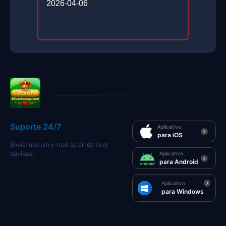
2026-04-06
Suporte 24/7
Aplicativo
para iOS
Envie-nos um e-mail se ainda tiver
dúvidas!
Aplicativo
para Android
Aplicativo
para Windows