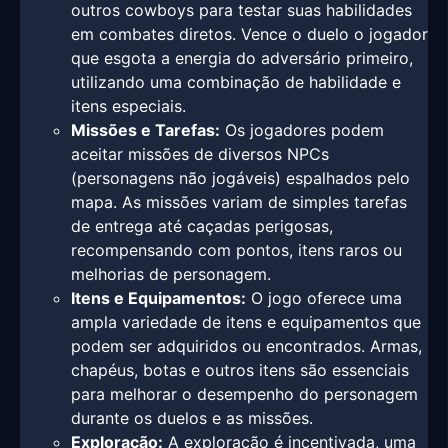
outros cowboys para testar suas habilidades
em combates diretos. Vence o duelo o jogador
que esgota a energia do adversário primeiro,
utilizando uma combinação de habilidade e
itens especiais.
Missões e Tarefas:
Os jogadores podem
aceitar missões de diversos NPCs
(personagens não jogáveis) espalhados pelo
mapa. As missões variam de simples tarefas
de entrega até caçadas perigosas,
recompensando com pontos, itens raros ou
melhorias de personagem.
Itens e Equipamentos:
O jogo oferece uma
ampla variedade de itens e equipamentos que
podem ser adquiridos ou encontrados. Armas,
chapéus, botas e outros itens são essenciais
para melhorar o desempenho do personagem
durante os duelos e as missões.
Exploração:
A exploração é incentivada, uma