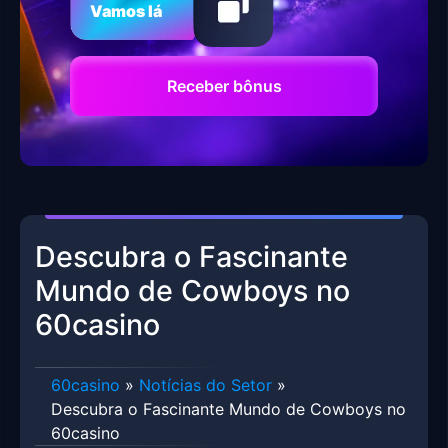
Vamos lá
Receber bônus
Descubra o Fascinante
Mundo de Cowboys no
60casino
60casino
»
Notícias do Setor
»
Descubra o Fascinante Mundo de Cowboys no
60casino