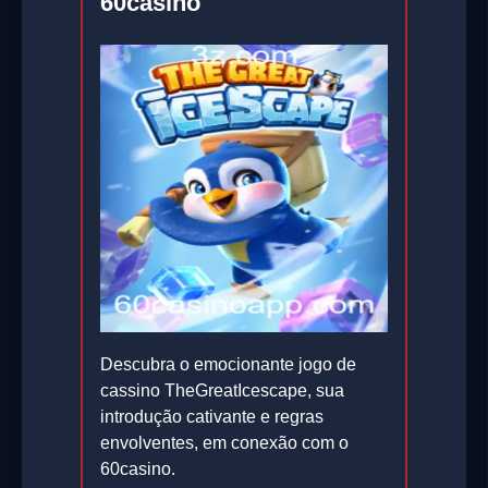
60casino
Descubra o emocionante jogo de
cassino TheGreatIcescape, sua
introdução cativante e regras
envolventes, em conexão com o
60casino.