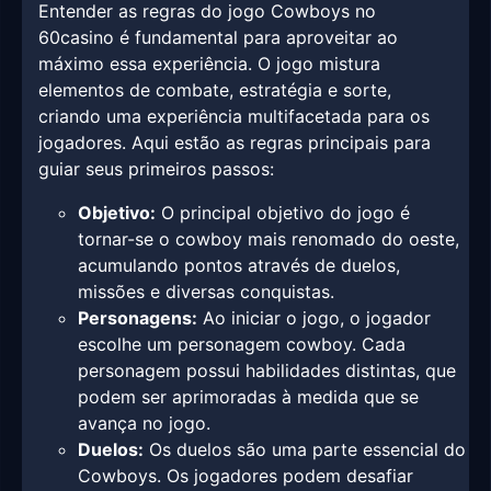
Entender as regras do jogo Cowboys no
60casino é fundamental para aproveitar ao
máximo essa experiência. O jogo mistura
elementos de combate, estratégia e sorte,
criando uma experiência multifacetada para os
jogadores. Aqui estão as regras principais para
guiar seus primeiros passos:
Objetivo:
O principal objetivo do jogo é
tornar-se o cowboy mais renomado do oeste,
acumulando pontos através de duelos,
missões e diversas conquistas.
Personagens:
Ao iniciar o jogo, o jogador
escolhe um personagem cowboy. Cada
personagem possui habilidades distintas, que
podem ser aprimoradas à medida que se
avança no jogo.
Duelos:
Os duelos são uma parte essencial do
Cowboys. Os jogadores podem desafiar