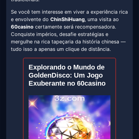
Se você tem interesse em viver a experiência rica
e envolvente do
ChinShiHuang
, uma visita ao
60casino
certamente será recompensadora.
Conquiste impérios, desafie estratégias e
mergulhe na rica tapeçaria da história chinesa —
tudo isso a apenas um clique de distância.
Explorando o Mundo de
GoldenDisco: Um Jogo
Exuberante no 60casino