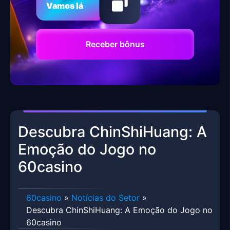
Vamos lá
Receber bônus
Descubra ChinShiHuang: A
Emoção do Jogo no
60casino
60casino
»
Notícias do Setor
»
Descubra ChinShiHuang: A Emoção do Jogo no
60casino