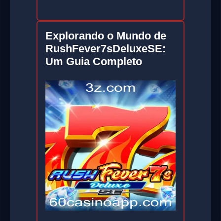
Explorando o Mundo de
RushFever7sDeluxeSE:
Um Guia Completo