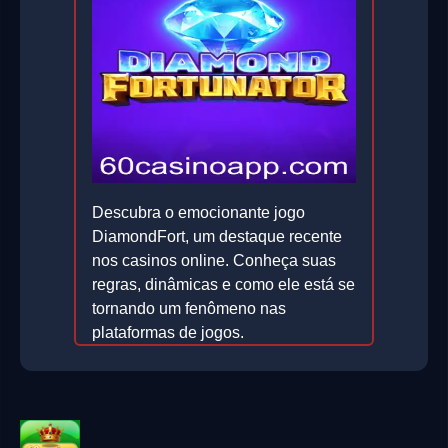
Descubra o emocionante jogo
DiamondFort, um destaque recente
nos casinos online. Conheça suas
regras, dinâmicas e como ele está se
tornando um fenômeno nas
plataformas de jogos.
2026-04-15