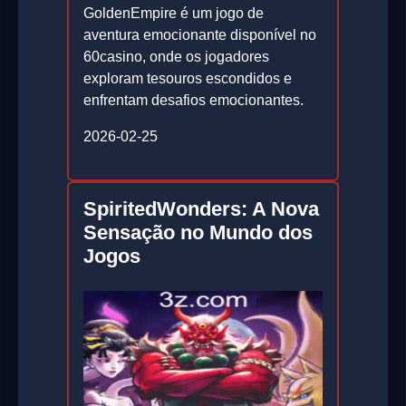
GoldenEmpire é um jogo de
aventura emocionante disponível no
60casino, onde os jogadores
exploram tesouros escondidos e
enfrentam desafios emocionantes.
2026-02-25
SpiritedWonders: A Nova
Sensação no Mundo dos
Jogos