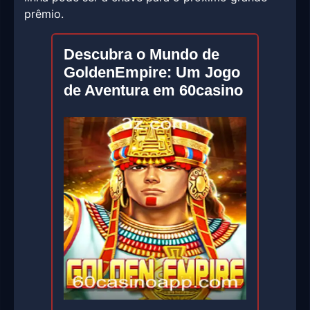
prêmio.
Descubra o Mundo de
GoldenEmpire: Um Jogo
de Aventura em 60casino