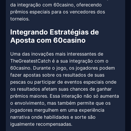
da integração com 60casino, oferecendo
prêmios especiais para os vencedores dos
torneios.
Integrando Estratégias de
Aposta com 60casino
Uma das inovações mais interessantes de
TheGreatestCatch é a sua integração com o
60casino. Durante o jogo, os jogadores podem
fazer apostas sobre os resultados de suas
pescas ou participar de eventos especiais onde
os resultados afetam suas chances de ganhar
prêmios maiores. Essa interação não só aumenta
o envolvimento, mas também permite que os
jogadores mergulhem em uma experiência
narrativa onde habilidades e sorte são
igualmente recompensadas.