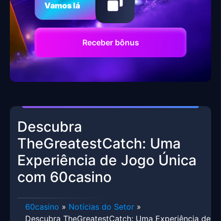
Vamos lá
Receber bônus
Descubra
TheGreatestCatch: Uma
Experiência de Jogo Única
com 60casino
60casino
»
Notícias do Setor
»
Descubra TheGreatestCatch: Uma Experiência de