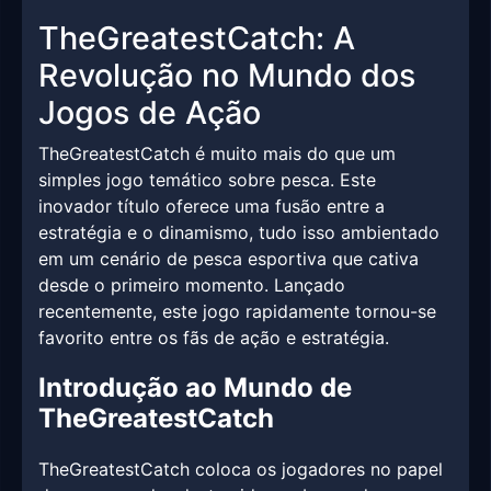
TheGreatestCatch: A
Revolução no Mundo dos
Jogos de Ação
TheGreatestCatch é muito mais do que um
simples jogo temático sobre pesca. Este
inovador título oferece uma fusão entre a
estratégia e o dinamismo, tudo isso ambientado
em um cenário de pesca esportiva que cativa
desde o primeiro momento. Lançado
recentemente, este jogo rapidamente tornou-se
favorito entre os fãs de ação e estratégia.
Introdução ao Mundo de
TheGreatestCatch
TheGreatestCatch coloca os jogadores no papel