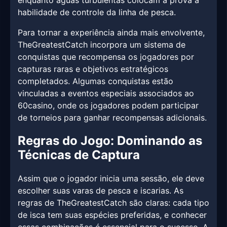
enquanto águas turbulentas colocam à prova a
habilidade de controle da linha de pesca.
Para tornar a experiência ainda mais envolvente,
TheGreatestCatch incorpora um sistema de
conquistas que recompensa os jogadores por
capturas raras e objetivos estratégicos
completados. Algumas conquistas estão
vinculadas a eventos especiais associados ao
60casino, onde os jogadores podem participar
de torneios para ganhar recompensas adicionais.
Regras do Jogo: Dominando as
Técnicas de Captura
Assim que o jogador inicia uma sessão, ele deve
escolher suas varas de pesca e iscarias. As
regras de TheGreatestCatch são claras: cada tipo
de isca tem suas espécies preferidas, e conhecer