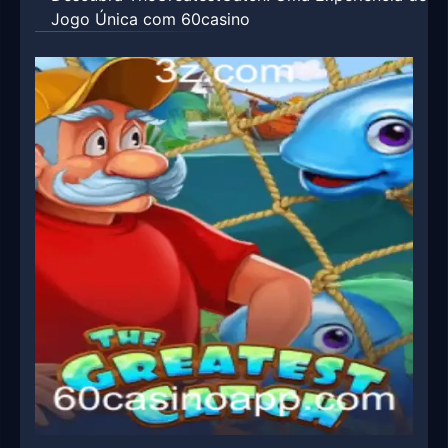
Jogo Única com 60casino