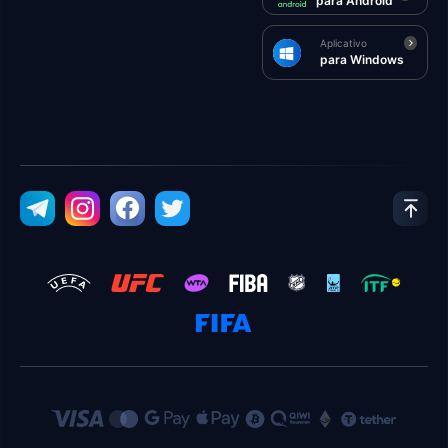
para Android
Aplicativo
para Windows