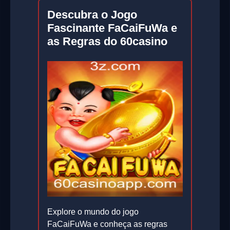
Descubra o Jogo
Fascinante FaCaiFuWa e
as Regras do 60casino
Explore o mundo do jogo
FaCaiFuWa e conheça as regras