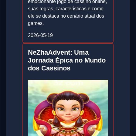
emocionante jogo de cassino online,
suas regras, características e como
ele se destaca no cenário atual dos
games.
2026-05-19
NeZhaAdvent: Uma
Jornada Épica no Mundo
dos Cassinos