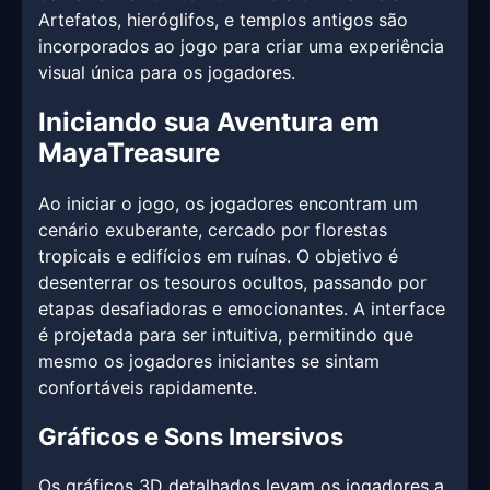
Artefatos, hieróglifos, e templos antigos são
incorporados ao jogo para criar uma experiência
visual única para os jogadores.
Iniciando sua Aventura em
MayaTreasure
Ao iniciar o jogo, os jogadores encontram um
cenário exuberante, cercado por florestas
tropicais e edifícios em ruínas. O objetivo é
desenterrar os tesouros ocultos, passando por
etapas desafiadoras e emocionantes. A interface
é projetada para ser intuitiva, permitindo que
mesmo os jogadores iniciantes se sintam
confortáveis rapidamente.
Gráficos e Sons Imersivos
Os gráficos 3D detalhados levam os jogadores a