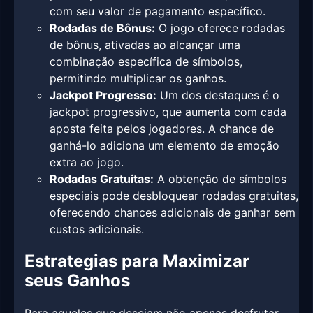
com seu valor de pagamento específico.
Rodadas de Bônus:
O jogo oferece rodadas
de bônus, ativadas ao alcançar uma
combinação específica de símbolos,
permitindo multiplicar os ganhos.
Jackpot Progresso:
Um dos destaques é o
jackpot progressivo, que aumenta com cada
aposta feita pelos jogadores. A chance de
ganhá-lo adiciona um elemento de emoção
extra ao jogo.
Rodadas Gratuitas:
A obtenção de símbolos
especiais pode desbloquear rodadas gratuitas,
oferecendo chances adicionais de ganhar sem
custos adicionais.
Estrategias para Maximizar
seus Ganhos