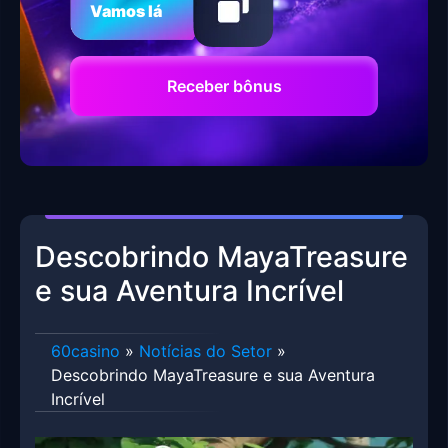
Vamos lá
Receber bônus
Descobrindo MayaTreasure
e sua Aventura Incrível
60casino
»
Notícias do Setor
»
Descobrindo MayaTreasure e sua Aventura
Incrível