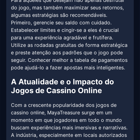
Para aqueles que desejam não apenas desfrutar
do jogo, mas também maximizar seus retornos,
algumas estratégias são recomendáveis.
Primeiro, gerencie seu saldo com cuidado.
Estabelecer limites e cingir-se a eles é crucial
para uma experiência agradável e frutífera.
Utilize as rodadas gratuitas de forma estratégica
e preste atenção aos padrões que o jogo pode
seguir. Conhecer melhor a tabela de pagamentos
pode ajudá-lo a fazer apostas mais inteligentes.
A Atualidade e o Impacto do
Jogos de Cassino Online
Com a crescente popularidade dos jogos de
cassino online, MayaTreasure surge em um
momento em que jogadores em todo o mundo
buscam experiências mais imersivas e narrativas.
A indústria, especialmente em locais autorizados